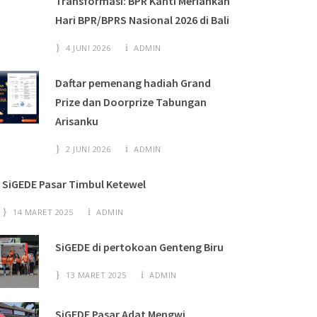
Transformasi: BPR Kanti Meriahkan
Hari BPR/BPRS Nasional 2026 di Bali
4 JUNI 2026
ADMIN
Daftar pemenang hadiah Grand
Prize dan Doorprize Tabungan
Arisanku
2 JUNI 2026
ADMIN
SiGEDE Pasar Timbul Ketewel
14 MARET 2025
ADMIN
SiGEDE di pertokoan Genteng Biru
13 MARET 2025
ADMIN
SiGEDE Pasar Adat Mengwi