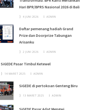
Transformasi: BPR Kanti Meriahkan
Hari BPR/BPRS Nasional 2026 di Bali
4 JUNI 2026
ADMIN
Daftar pemenang hadiah Grand
Prize dan Doorprize Tabungan
Arisanku
2 JUNI 2026
ADMIN
SiGEDE Pasar Timbul Ketewel
14 MARET 2025
ADMIN
SiGEDE di pertokoan Genteng Biru
13 MARET 2025
ADMIN
SiGEDE Pasar Adat Mengwi