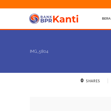
BERA
IMG_5804
0
SHARES