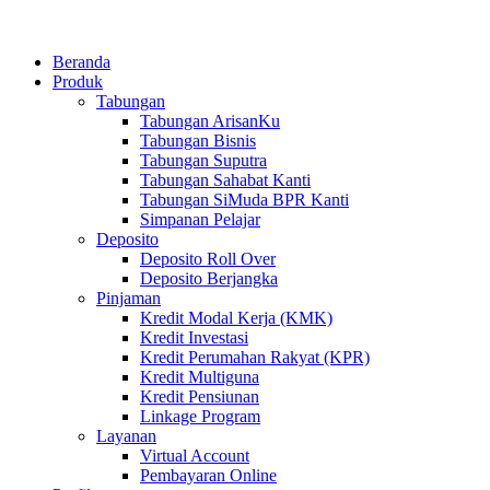
Beranda
Produk
Tabungan
Tabungan ArisanKu
Tabungan Bisnis
Tabungan Suputra
Tabungan Sahabat Kanti
Tabungan SiMuda BPR Kanti
Simpanan Pelajar
Deposito
Deposito Roll Over
Deposito Berjangka
Pinjaman
Kredit Modal Kerja (KMK)
Kredit Investasi
Kredit Perumahan Rakyat (KPR)
Kredit Multiguna
Kredit Pensiunan
Linkage Program
Layanan
Virtual Account
Pembayaran Online