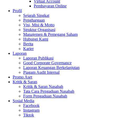
Virtual Account
Pembayaran Online
Profil
Sejarah Singkat
Penghargaan
Visi, Misi & Motto
Struktur Organisasi
Manajemen & Pemegang Saham
Hubungi Kami
Berita
Karier
Laporan
Laporan Publikasi
Good Corporate Governance
Laporan Keuangan Berkelanjutan
Piagam Audit Internal
Promo Aset
Kritik & Saran
Kritik & Saran Nasabah
Tata Cara Pengaduan Nasabah
Form Pengaduan Nasabah
Sosial Media
Facebook
Instagram
Tiktok