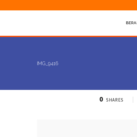
BERA
IMG_9416
0
SHARES