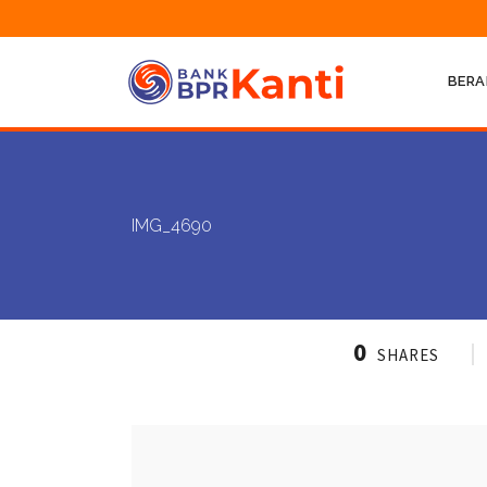
BERA
IMG_4690
0
SHARES