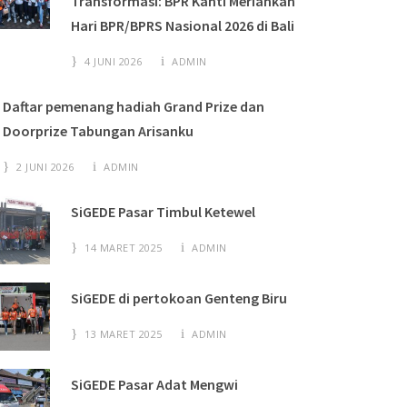
Transformasi: BPR Kanti Meriahkan
Hari BPR/BPRS Nasional 2026 di Bali
4 JUNI 2026
ADMIN
Daftar pemenang hadiah Grand Prize dan
Doorprize Tabungan Arisanku
2 JUNI 2026
ADMIN
SiGEDE Pasar Timbul Ketewel
14 MARET 2025
ADMIN
SiGEDE di pertokoan Genteng Biru
13 MARET 2025
ADMIN
SiGEDE Pasar Adat Mengwi