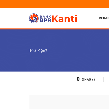
BERA
IMG_0987
0
SHARES