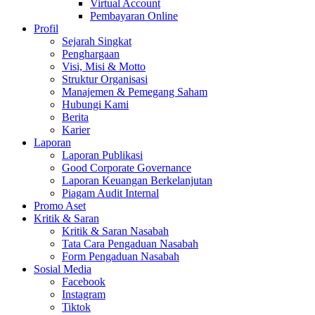
Virtual Account
Pembayaran Online
Profil
Sejarah Singkat
Penghargaan
Visi, Misi & Motto
Struktur Organisasi
Manajemen & Pemegang Saham
Hubungi Kami
Berita
Karier
Laporan
Laporan Publikasi
Good Corporate Governance
Laporan Keuangan Berkelanjutan
Piagam Audit Internal
Promo Aset
Kritik & Saran
Kritik & Saran Nasabah
Tata Cara Pengaduan Nasabah
Form Pengaduan Nasabah
Sosial Media
Facebook
Instagram
Tiktok