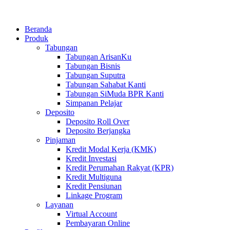
Beranda
Produk
Tabungan
Tabungan ArisanKu
Tabungan Bisnis
Tabungan Suputra
Tabungan Sahabat Kanti
Tabungan SiMuda BPR Kanti
Simpanan Pelajar
Deposito
Deposito Roll Over
Deposito Berjangka
Pinjaman
Kredit Modal Kerja (KMK)
Kredit Investasi
Kredit Perumahan Rakyat (KPR)
Kredit Multiguna
Kredit Pensiunan
Linkage Program
Layanan
Virtual Account
Pembayaran Online