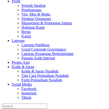
Profil
Sejarah Singkat
Penghargaan
Visi, Misi & Motto
Struktur Organisasi
Manajemen & Pemegang Saham
Hubungi Kami
Berita
Karier
Laporan
Laporan Publikasi
Good Corporate Governance
Laporan Keuangan Berkelanjutan
Piagam Audit Internal
Promo Aset
Kritik & Saran
Kritik & Saran Nasabah
Tata Cara Pengaduan Nasabah
Form Pengaduan Nasabah
Sosial Media
Facebook
Instagram
Tiktok