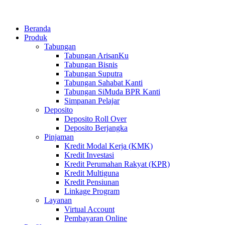
Beranda
Produk
Tabungan
Tabungan ArisanKu
Tabungan Bisnis
Tabungan Suputra
Tabungan Sahabat Kanti
Tabungan SiMuda BPR Kanti
Simpanan Pelajar
Deposito
Deposito Roll Over
Deposito Berjangka
Pinjaman
Kredit Modal Kerja (KMK)
Kredit Investasi
Kredit Perumahan Rakyat (KPR)
Kredit Multiguna
Kredit Pensiunan
Linkage Program
Layanan
Virtual Account
Pembayaran Online