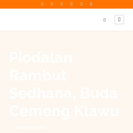
Piodalan
Rambut
Sedhana, Buda
Cemeng Klawu
6 OKTOBER 2022