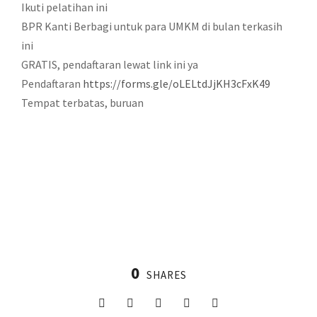
Ikuti pelatihan ini
BPR Kanti Berbagi untuk para UMKM di bulan terkasih
ini
GRATIS, pendaftaran lewat link ini ya
Pendaftaran
https://forms.gle/oLELtdJjKH3cFxK49
Tempat terbatas, buruan
0
SHARES