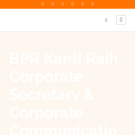
BPR Kanti Raih
Corporate
Secretary &
Corporate
Communicatio