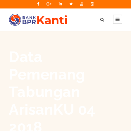
Data
Pemenang
Tabungan
ArisanKU 04
2018